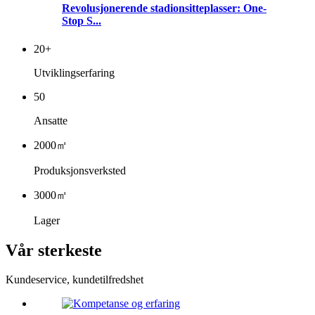
Revolusjonerende stadionsitteplasser: One-
Stop S...
20
+
Utviklingserfaring
50
Ansatte
2000
㎡
Produksjonsverksted
3000
㎡
Lager
Vår sterkeste
Kundeservice, kundetilfredshet