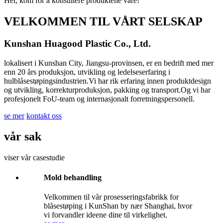
Hei, kom for å konsultere produktene våre!
VELKOMMEN TIL VÅRT SELSKAP
Kunshan Huagood Plastic Co., Ltd.
lokalisert i Kunshan City, Jiangsu-provinsen, er en bedrift med mer
enn 20 års produksjon, utvikling og ledelseserfaring i
hulblåsestøpingsindustrien.Vi har rik erfaring innen produktdesign
og utvikling, korrekturproduksjon, pakking og transport.Og vi har
profesjonelt FoU-team og internasjonalt forretningspersonell.
se mer
kontakt oss
vår sak
viser vår casestudie
Mold behandling
Velkommen til vår prosesseringsfabrikk for
blåsestøping i KunShan by nær Shanghai, hvor
vi forvandler ideene dine til virkelighet.