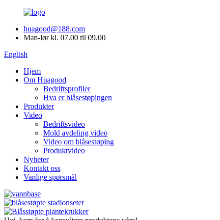
huagood@188.com
Man-lør kl. 07.00 til 09.00
English
Hjem
Om Huagood
Bedriftsprofiler
Hva er blåsestøpingen
Produkter
Video
Bedriftsvideo
Mold avdeling video
Video om blåsestøping
Produktvideo
Nyheter
Kontakt oss
Vanlige spørsmål