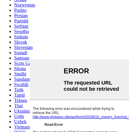
Norwegian
Pashto
Persian
Punjabi
Serbian
Sesotho
Sinhala
Slovak
Slovenian
Somali
Samoan
Scots Gaelic
Shona
Sindhi
Sundanese
Swahili
Tajik
Tamil
Telugu
Thai
Ukrainian
Urdu
Uzbek
Vietnamese